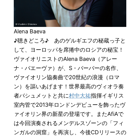
Alena Baeva
♪聴きどころ♪ あのゲルギエフの秘蔵っ子と
して、ヨーロッパを席捲中のロシアの秘宝！
ヴァイオリニストのAlena Baeva（アレー
ナ・バエーヴァ）が、S・バーバーの名作、
ヴァイオリン協奏曲で20世紀の浪漫（ロマ
ン）を謳いあげます！世界最高のヴィオラ奏
者バシュメットと共に
村中大祐
指揮イギリス
室内管で2013年ロンドンデビューを飾ったヴ
ァイオリン界の新星の登場です。またAfiAで
は今回演奏されるメンデルスゾーンの「フィ
ンガルの洞窟」を再演し、今後CDリリースの