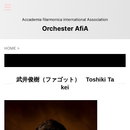
Accademia filarmonica international Association
Orchester AfiA
HOME
>
武井俊樹
武井俊樹
（ファゴット） Toshiki Ta
kei