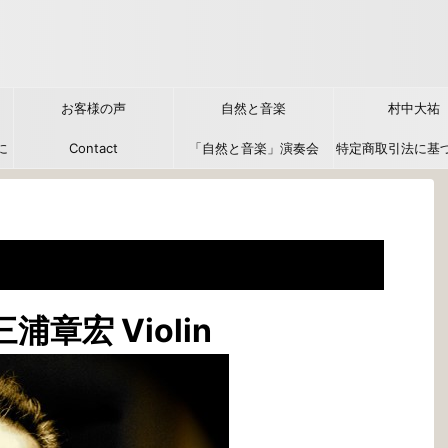
お客様の声
自然と音楽
村中大祐
に
Contact
「自然と音楽」演奏会
特定商取引法に基
力
三浦章宏
Violin