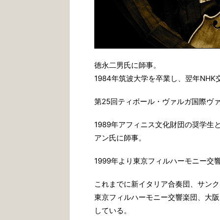
徳永二男氏に師事。
1984年筑波大学を卒業し、翌年NH
第25回ティボール・ヴァルガ国際ヴ
1989年アフィニス文化財団の奨学
アン氏に師事。
1999年より東京フィルハーモニー交
これまでに新イタリア合奏団、サンク
東京フィルハーモニー交響楽団、大阪
している。